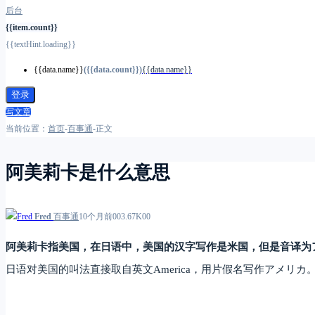
后台
{{item.count}}
{{textHint.loading}}
{{data.name}}
({{data.count}})
{{data.name}}
登录
写文章
当前位置：
首页
-
百事通
-
正文
阿美莉卡是什么意思
Fred
百事通
10个月前
0
0
3.67K
0
0
阿美莉卡指美国，在日语中，美国的汉字写作是米国，但是音译为
日语对美国的叫法直接取自英文America，用片假名写作アメリカ