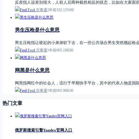
反差指人设差别很大，人前人后两种截然相反的状态，比如在大家面
Fred
百事通
2年前
1
0
2.12W
0
0
男生压枪是什么意思
男生压枪指让硬起的小弟弟软下去，在一些公共场合男生突然翘起枪会
Fred
百事通
1年前
0
0
5.10K
0
0
网黑是什么意思
网黑指网红中的社会人，流行于早期快手平台，其中的代表人物是国
Fred
百事通
1年前
0
0
2.98K
0
0
热门文章
俄罗斯搜索引擎Yandex官网入口