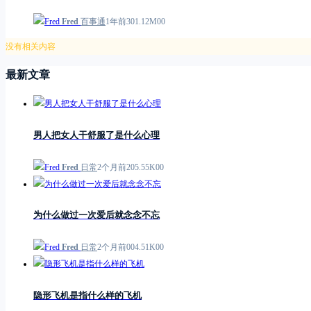
Fred
百事通
1年前
3
0
1.12M
0
0
没有相关内容
最新文章
男人把女人干舒服了是什么心理
Fred
日常
2个月前
2
0
5.55K
0
0
为什么做过一次爱后就念念不忘
Fred
日常
2个月前
0
0
4.51K
0
0
隐形飞机是指什么样的飞机