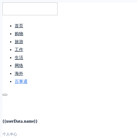
首页
购物
旅游
工作
生活
网络
海外
百事通
{{userData.name}}
个人中心