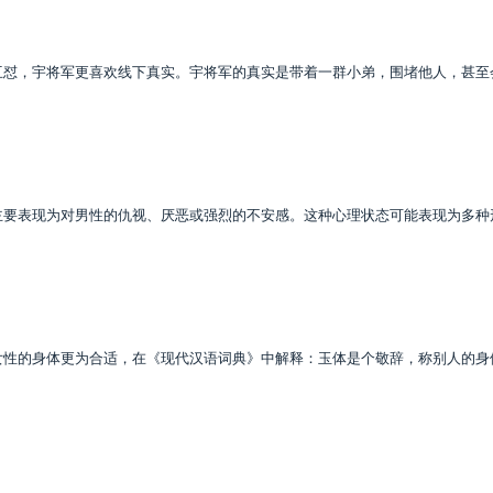
互怼，宇将军更喜欢线下真实。宇将军的真实是带着一群小弟，围堵他人，甚至
主要表现为对男性的仇视、厌恶或强烈的不安感。这种心理状态可能表现为多种
女性的身体更为合适，在《现代汉语词典》中解释：玉体是个敬辞，称别人的身