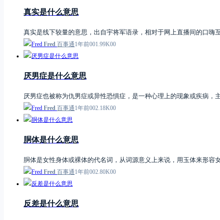
真实是什么意思
真实是线下较量的意思，出自宇将军语录，相对于网上直播间的口嗨
Fred
百事通
1年前
0
0
1.99K
0
0
厌男症是什么意思
厌男症也被称为仇男症或异性恐惧症，是一种心理上的现象或疾病，
Fred
百事通
1年前
0
0
2.18K
0
0
胴体是什么意思
胴体是女性身体或裸体的代名词，从词源意义上来说，用玉体来形容
Fred
百事通
1年前
0
0
2.80K
0
0
反差是什么意思