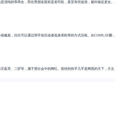
前是清纯的乖乖女，而在男朋友面前是老司机，甚至有些放浪，被叫做反差女。
很尴尬，往往可以通过用手按压或者低身系鞋带的方式压枪。在COSPLAY圈
际庄磊哥、二驴等，属于黑社会中的网红。曾经的快手几乎是网黑的天下，方丈