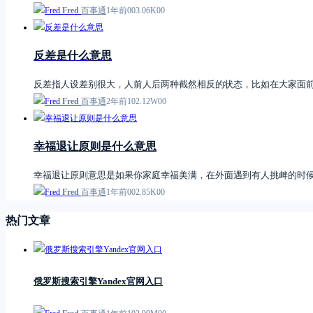
Fred
百事通
1年前
0
0
3.06K
0
0
反差是什么意思
反差指人设差别很大，人前人后两种截然相反的状态，比如在大家面
Fred
百事通
2年前
1
0
2.12W
0
0
幸福退让原则是什么意思
幸福退让原则意思是如果你家庭幸福美满，在外面遇到有人挑衅的时
Fred
百事通
1年前
0
0
2.85K
0
0
热门文章
俄罗斯搜索引擎Yandex官网入口