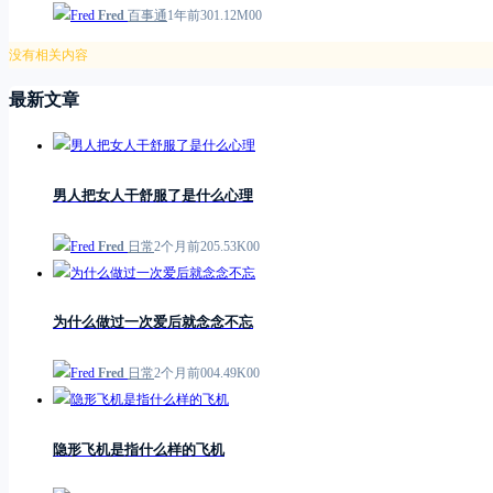
Fred
百事通
1年前
3
0
1.12M
0
0
没有相关内容
最新文章
男人把女人干舒服了是什么心理
Fred
日常
2个月前
2
0
5.53K
0
0
为什么做过一次爱后就念念不忘
Fred
日常
2个月前
0
0
4.49K
0
0
隐形飞机是指什么样的飞机