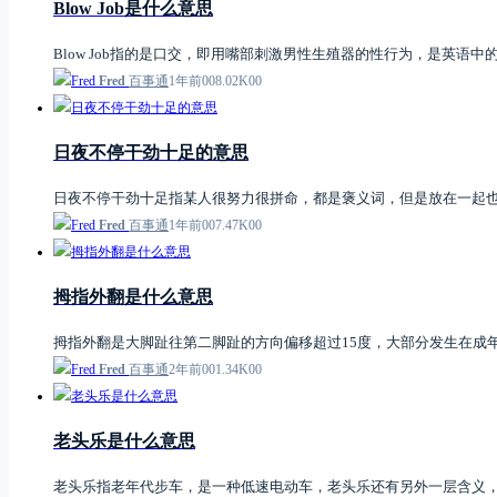
Blow Job是什么意思
Blow Job指的是口交，即用嘴部刺激男性生殖器的性行为，是英
Fred
百事通
1年前
0
0
8.02K
0
0
日夜不停干劲十足的意思
日夜不停干劲十足指某人很努力很拼命，都是褒义词，但是放在一起
Fred
百事通
1年前
0
0
7.47K
0
0
拇指外翻是什么意思
拇指外翻是大脚趾往第二脚趾的方向偏移超过15度，大部分发生在成
Fred
百事通
2年前
0
0
1.34K
0
0
老头乐是什么意思
老头乐指老年代步车，是一种低速电动车，老头乐还有另外一层含义