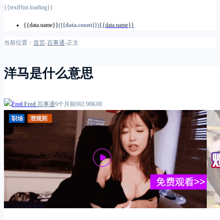
{{textHint.loading}}
{{data.name}}
({{data.count}})
{{data.name}}
当前位置：
首页
-
百事通
-
正文
洋马是什么意思
Fred
百事通
9个月前
0
0
2.98K
0
0