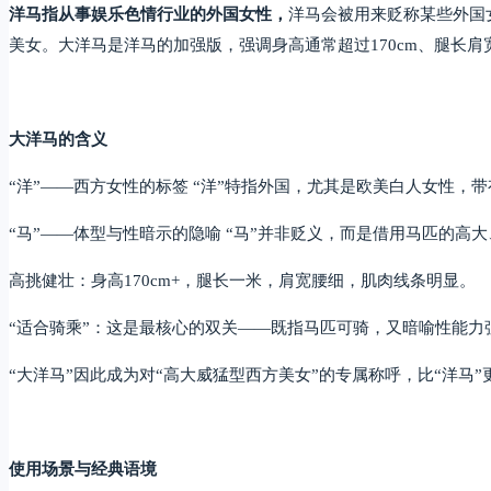
洋马指从事娱乐色情行业的外国女性，
洋马会被用来贬称某些外国
美女。大洋马是洋马的加强版，强调身高通常超过170cm、腿长
大洋马的含义
“洋”——西方女性的标签 “洋”特指外国，尤其是欧美白人女性
“马”——体型与性暗示的隐喻 “马”并非贬义，而是借用马匹的高
高挑健壮：身高170cm+，腿长一米，肩宽腰细，肌肉线条明显。
“适合骑乘”：这是最核心的双关——既指马匹可骑，又暗喻性能
“大洋马”因此成为对“高大威猛型西方美女”的专属称呼，比“洋马
使用场景与经典语境