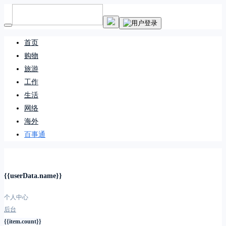
首页
购物
旅游
工作
生活
网络
海外
百事通
{{userData.name}}
个人中心
后台
{{item.count}}