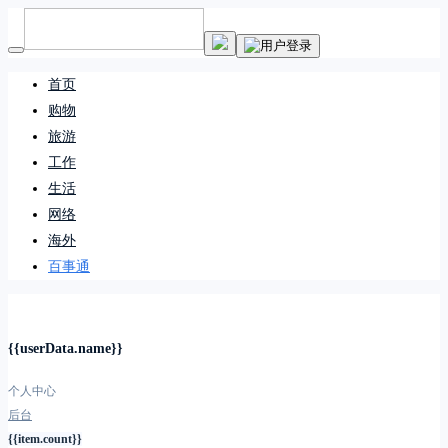
首页
购物
旅游
工作
生活
网络
海外
百事通
{{userData.name}}
个人中心
后台
{{item.count}}