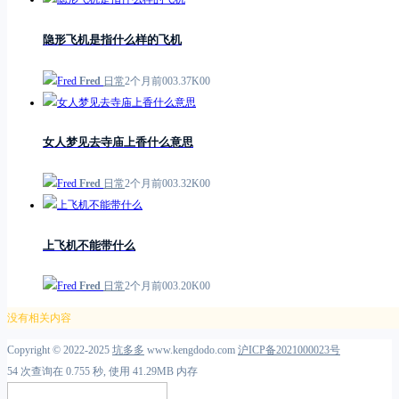
隐形飞机是指什么样的飞机
Fred
日常
2个月前
0
0
3.37K
0
0
女人梦见去寺庙上香什么意思
Fred
日常
2个月前
0
0
3.32K
0
0
上飞机不能带什么
Fred
日常
2个月前
0
0
3.20K
0
0
没有相关内容
Copyright © 2022-2025
坑多多
www.kengdodo.com
沪ICP备2021000023号
54 次查询在 0.755 秒, 使用 41.29MB 内存