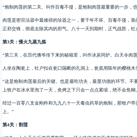
“炮制肉莲的第二关。叫作百毒不侵，是炮制肉莲最重要的一步，
肉莲是密宗法器中最难得的珍器之一，要千年不坏、百毒不侵，靠
正邪交锋，彻底去除其内的邪气。八十一天到期时，正气战胜，牡
第3关：慢火九蒸九炼
“第三关，在历代佛爷传下来的秘籍里，叫作冰炭同炉。白天令肉
人坐在陶瓮上，牡户扣在瓮口隔断的孔洞上，瓮底用陈年的樱桃木
“这是炮制肉莲最后的关键。也是最吃功夫，最显功德的环节。不
上牧户在冰水里泡了一天，灸烤之下只会一点点紧缩，绝不会焦糊
经过一百零八支金刚杵和九九八十一天毒虫药草的炮制，那牧户早
上。”
第4关：割莲