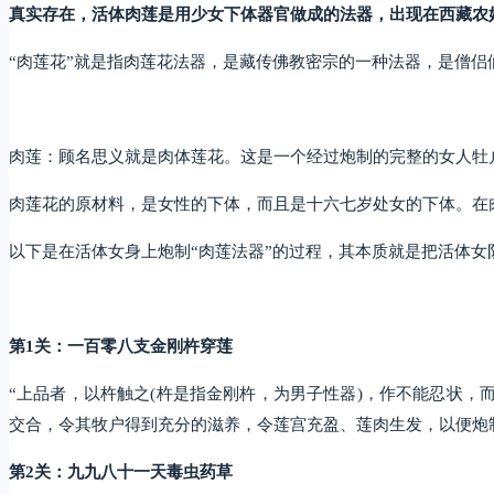
真实存在，活体肉莲是用少女下体器官做成的法器，出现在西藏农
“肉莲花”就是指肉莲花法器，是藏传佛教密宗的一种法器，是僧
肉莲：顾名思义就是肉体莲花。这是一个经过炮制的完整的女人牡
肉莲花的原材料，是女性的下体，而且是十六七岁处女的下体。在
以下是在活体女身上炮制“肉莲法器”的过程，其本质就是把活体女
第1关：一百零八支金刚杵穿莲
“上品者，以杵触之(杵是指金刚杵，为男子性器)，作不能忍状
交合，令其牧户得到充分的滋养，令莲宫充盈、莲肉生发，以便炮
第2关：九九八十一天毒虫药草