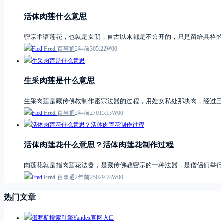
活体肉莲什么意思
密宗术语莲花，也就是女阴，自古以来都是不公开的，只是留给具格
Fred
百事通
2年前
3
0
5.22W
0
0
生采肉莲是什么意思
生采肉莲是藏传佛教制作密宗法器的过程，用处女私处那块肉，经过
Fred
百事通
2年前
27
0
15.13W
0
0
活体肉莲花什么意思？活体肉莲花制作过程
肉莲花就是指肉莲花法器，是藏传佛教密宗的一种法器，是僧侣们举
Fred
百事通
2年前
25
0
29.78W
0
0
热门文章