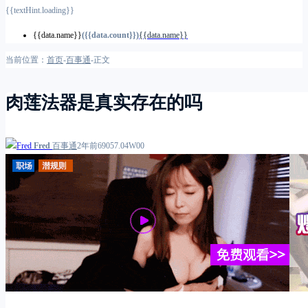
{{textHint.loading}}
{{data.name}}
({{data.count}})
{{data.name}}
当前位置：
首页
-
百事通
-
正文
肉莲法器是真实存在的吗
Fred
百事通
2年前
69
0
57.04W
0
0