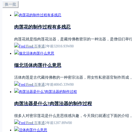
换一批
肉莲花的制作过程有多残忍
肉莲花就是指肉莲花法器，是藏传佛教密宗的一种法器，是僧侣们举
Fred
百事通
2年前
32
0
16.93W
0
0
缅北活体肉莲什么意思
活体肉莲是古代藏传佛教的一种密宗法器，用女性私密器官制作而成
Fred
百事通
2年前
40
0
45.33W
0
0
肉莲法器是什么?肉莲法器的制作过程
很多人对密宗莲花是什么意思很感兴趣，今天我们就通过下面的介绍
Fred
百事通
2年前
12
0
7.89W
0
0