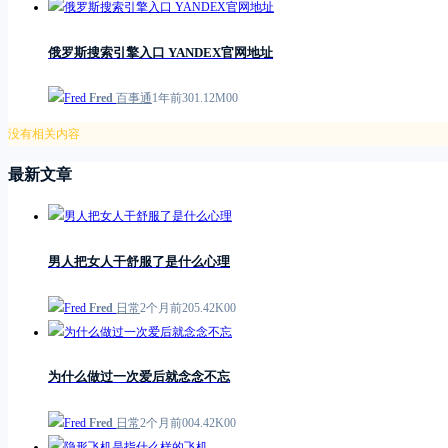
俄罗斯搜索引擎入口 YANDEX官网地址
Fred
百事通
1年前
3
0
1.12M
0
0
没有相关内容
最新文章
男人把女人干舒服了是什么心理
Fred
日常
2个月前
2
0
5.42K
0
0
为什么做过一次爱后就念念不忘
Fred
日常
2个月前
0
0
4.42K
0
0