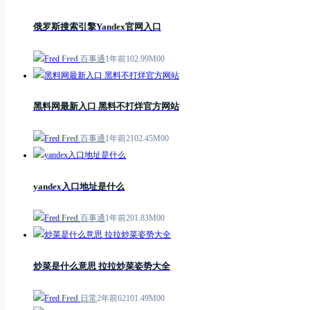
俄罗斯搜索引擎Yandex官网入口
Fred
百事通
1年前
1
0
2.99M
0
0
黑料网最新入口 黑料不打烊官方网站
Fred
百事通
1年前
21
0
2.45M
0
0
yandex入口地址是什么
Fred
百事通
1年前
2
0
1.83M
0
0
炒菜是什么意思 拉拉炒菜姿势大全
Fred
日常
2年前
621
0
1.49M
0
0