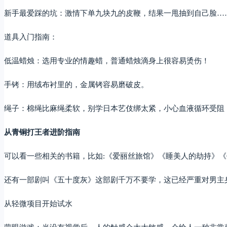
新手最爱踩的坑：激情下单九块九的皮鞭，结果一甩抽到自己脸…
道具入门指南：
低温蜡烛：选用专业的情趣蜡，普通蜡烛滴身上很容易烫伤！
手铐：用绒布衬里的，金属铐容易磨破皮。
绳子：棉绳比麻绳柔软，别学日本艺伎绑太紧，小心血液循环受阻
从青铜打王者进阶指南
可以看一些相关的书籍，比如:《爱丽丝旅馆》《睡美人的劫持》《
还有一部剧叫《五十度灰》这部剧千万不要学，这已经严重对男主
从轻微项目开始试水