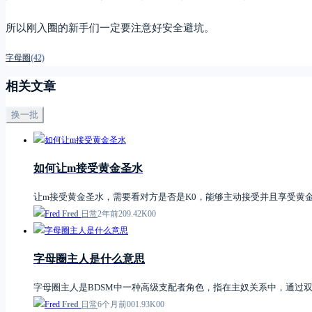
所以刚入圈的新手们一定要注意好安全避坑。
字母圈
(42)
相关文章
换一批
如何让m接受黄金圣水
让m接受黄金圣水，需要看对方是否是K0，能够主动接受并且享受黄
Fred
日常
2年前
2
0
9.42K
0
0
字母圈主人是什么意思
字母圈主人是BDSM中一种高级支配者角色，指在主奴关系中，通过双
Fred
日常
6个月前
0
0
1.93K
0
0