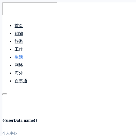
首页
购物
旅游
工作
生活
网络
海外
百事通
{{userData.name}}
个人中心