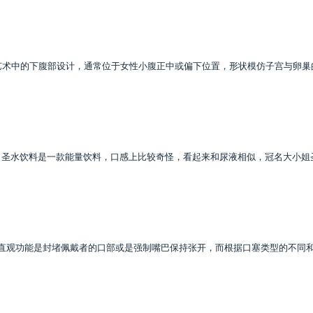
艺术中的下腹部设计，通常位于女性小腹正中或偏下位置，形状模仿子宫与卵巢
；圣水饮料是一款能量饮料，口感上比较奇怪，看起来和尿液相似，冠名大小姐
的直观功能是封堵佩戴者的口部或是强制嘴巴保持张开，而根据口塞类型的不同