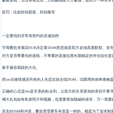
蒙眼游戏：当没有视觉后，人的触感会大大敏感，会给人一种非常
惩罚：比如轻拍屁屁，轻拍脸等
一定要找到非常有契约的灵魂拍档
字母圈也有菊花SUB决定着DOM意思就是双方必须高度默契。
对方是否尊重你的底线，不尊重的直接拉黑长期稳定的伴侣信任度
新手最容易踩的大坑。
把sm当做情感灵药有的人失恋后就去找DOM，试图用肉体疼痛掩
正确的心态是Sm是关系的粘合剂，让双方的关系更加的亲切不要
镯大礼包如有私密照片和视频，也需要更加隐秘的保存，万一泄露
其实BDSM和冲浪，攀岩滑雪赛车本质是一样的，都是为了追求