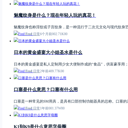
魅魔纹身是什么？现在年轻人玩的真花！
魅魔纹身也称淫纹或子宫纹身，是一种流行于二次元文化与现代纹身
Fred
日常
6个月前
0
0
2.71K
0
0
日本的黄金盛宴大小姐圣水是什么
日本的黄金盛宴是私人定制用少女大便制作成的“食品”，供富豪享用
Fred
日常
2年前
4
0
9.77K
0
0
口塞是什么意思？口塞有什么用
口塞是一种常见的SM用具，是具有口部控制功能器具的总称。口塞
Fred
日常
1年前
0
0
1.37W
0
0
K1到K9是什么意思字母圈