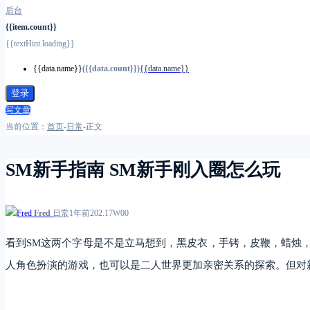
后台
{{item.count}}
{{textHint.loading}}
{{data.name}}
({{data.count}})
{{data.name}}
登录
写文章
当前位置：
首页
-
日常
-
正文
SM新手指南 SM新手刚入圈怎么玩
Fred
日常
1年前
2
0
2.17W
0
0
看到SM这两个字母是不是立马想到，黑皮衣，手铐，皮鞭，蜡烛，
人角色扮演的游戏，也可以是二人世界更加亲密关系的探索。但对