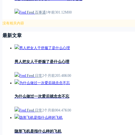
Fred
百事通
1年前
3
0
1.12M
0
0
没有相关内容
最新文章
男人把女人干舒服了是什么心理
Fred
日常
2个月前
2
0
5.48K
0
0
为什么做过一次爱后就念念不忘
Fred
日常
2个月前
0
0
4.47K
0
0
隐形飞机是指什么样的飞机