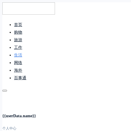
首页
购物
旅游
工作
生活
网络
海外
百事通
{{userData.name}}
个人中心