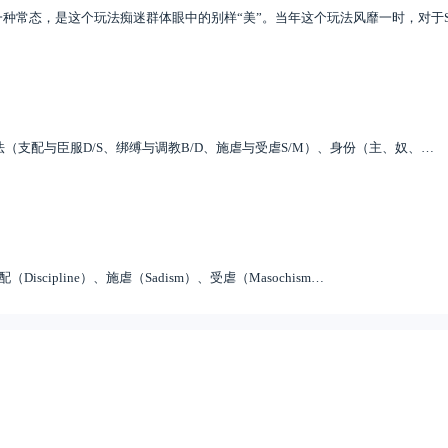
种常态，是这个玩法痴迷群体眼中的别样“美”。当年这个玩法风靡一时，对于
法（支配与臣服D/S、绑缚与调教B/D、施虐与受虐S/M）、身份（主、奴、…
cipline）、施虐（Sadism）、受虐（Masochism…