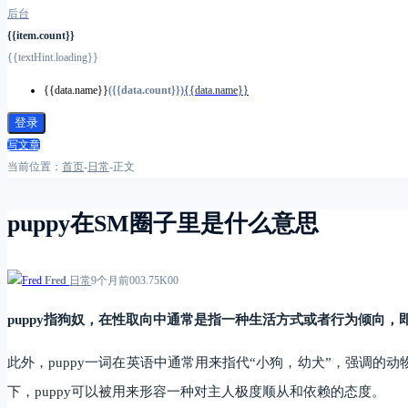
后台
{{item.count}}
{{textHint.loading}}
{{data.name}}
({{data.count}})
{{data.name}}
登录
写文章
当前位置：
首页
-
日常
-
正文
puppy在SM圈子里是什么意思
Fred
日常
9个月前
0
0
3.75K
0
0
puppy指狗奴，在性取向中通常是指一种生活方式或者行为倾向，即
此外，puppy一词在英语中通常用来指代“小狗，幼犬”，强调
下，puppy可以被用来形容一种对主人极度顺从和依赖的态度。