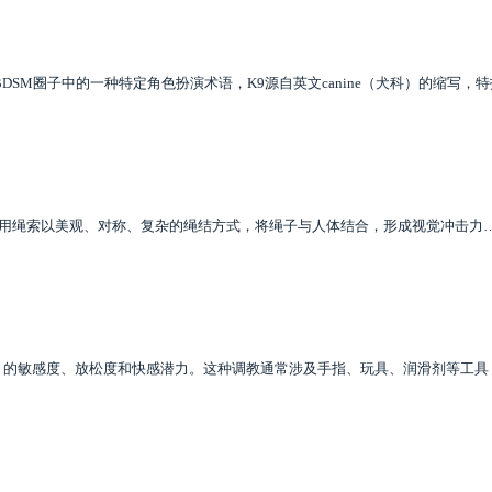
SM圈子中的一种特定角色扮演术语，K9源自英文canine（犬科）的缩写，
艺术，利用绳索以美观、对称、复杂的绳结方式，将绳子与人体结合，形成视觉冲击力
）的敏感度、放松度和快感潜力。这种调教通常涉及手指、玩具、润滑剂等工具