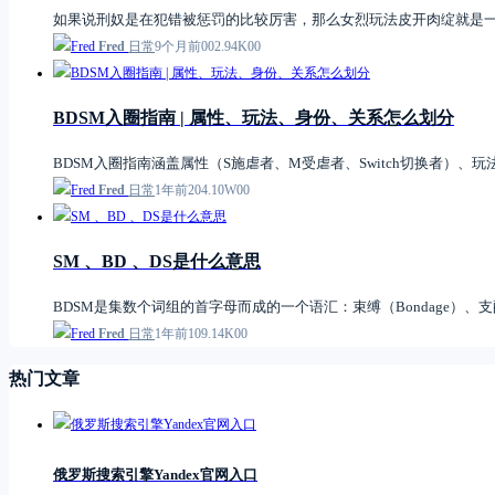
如果说刑奴是在犯错被惩罚的比较厉害，那么女烈玩法皮开肉绽就是一
Fred
日常
9个月前
0
0
2.94K
0
0
BDSM入圈指南 | 属性、玩法、身份、关系怎么划分
BDSM入圈指南涵盖属性（S施虐者、M受虐者、Switch切换者）、玩
Fred
日常
1年前
2
0
4.10W
0
0
SM 、BD 、DS是什么意思
BDSM是集数个词组的首字母而成的一个语汇：束缚（Bondage）、支配（Dis
Fred
日常
1年前
1
0
9.14K
0
0
热门文章
俄罗斯搜索引擎Yandex官网入口