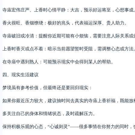
寺庙宏伟庄严、上香时心情平静：大吉，预示好运将至，心想事成
香火很旺、香烟缭绕：极好的兆头，代表福运深厚、贵人助力。
寺庙破旧或冷清：提醒你近期可能有小烦恼，需要注意人际关系或
上香时香灭或点不着：暗示当前愿望暂时受阻，需调整心态或方法
在寺庙中遇到熟人：可能预示现实中会得到某人的帮助。
四、现实生活建议
梦境虽有参考价值，但最终还是要回归现实：
如果你最近压力较大，建议抽时间去真实的寺庙上香祈福，既能放
多关注自己的身体和情绪状态，及时疏解压力。
保持积极乐观的心态，“心诚则灵”——很多事情在你努力的同时，