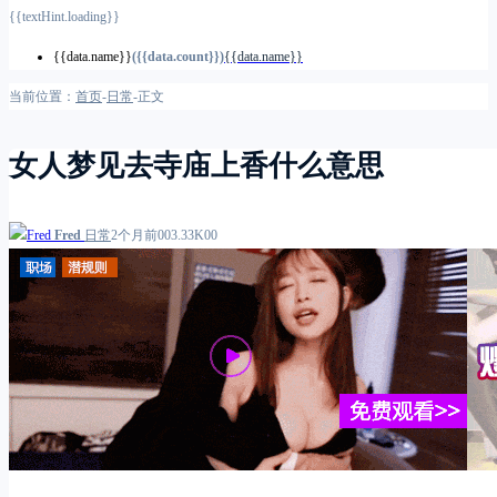
{{textHint.loading}}
{{data.name}}
({{data.count}})
{{data.name}}
当前位置：
首页
-
日常
-
正文
女人梦见去寺庙上香什么意思
Fred
日常
2个月前
0
0
3.33K
0
0