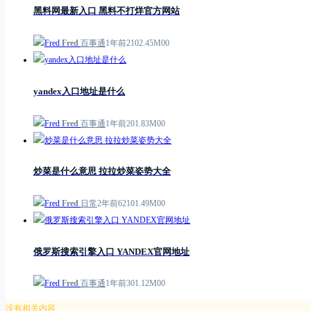
黑料网最新入口 黑料不打烊官方网站
Fred
百事通
1年前
21
0
2.45M
0
0
yandex入口地址是什么
Fred
百事通
1年前
2
0
1.83M
0
0
炒菜是什么意思 拉拉炒菜姿势大全
Fred
日常
2年前
621
0
1.49M
0
0
俄罗斯搜索引擎入口 YANDEX官网地址
Fred
百事通
1年前
3
0
1.12M
0
0
没有相关内容