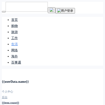
首页
购物
旅游
工作
生活
网络
海外
百事通
{{userData.name}}
个人中心
后台
{{item.count}}