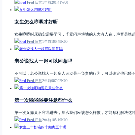
Fred
日常
1年前
2
0
1.41W
0
0
女生怎么哼唧才好听
女生哼唧叫床确实需要学习，毕竟闷声耕地的人大有人在，声音是唤
Fred
日常
1年前
1
0
6.49K
0
0
老公说找人一起可以同意吗
不可以，老公说找人一起多人运动是不负责的行为，可以确定他已经
Fred
日常
2年前
0
0
7.02K
0
0
第一次啪啪啪要注意些什么
第一次又痛又不容易进去，那么我们应该怎么样做，才能顺利解决这种
Fred
日常
2年前
1
0
5.19K
0
0