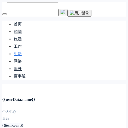
首页
购物
旅游
工作
生活
网络
海外
百事通
{{userData.name}}
个人中心
后台
{{item.count}}