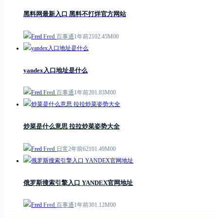
黑料网最新入口 黑料不打烊官方网站
Fred
百事通
1年前
21
0
2.45M
0
0
yandex入口地址是什么
Fred
百事通
1年前
2
0
1.83M
0
0
炒菜是什么意思 拉拉炒菜姿势大全
Fred
日常
2年前
621
0
1.49M
0
0
俄罗斯搜索引擎入口 YANDEX官网地址
Fred
百事通
1年前
3
0
1.12M
0
0