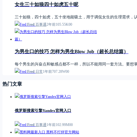
女生三十如狼四十如虎五十呢
三十如狼，四十如虎，五十坐地能吸土，用于调侃女生的生理需求，
Fred
百事通
2年前
1
0
5.55K
0
0
为男生口的技巧 怎样为男生Blow Job（超长总结篇）
每个男生的兴奋点和敏感点都不一样，所以不能用同一套方法。要想
Fred
日常
1年前
7
0
7.28W
0
0
热门文章
俄罗斯搜索引擎Yandex官网入口
Fred
百事通
1年前
1
0
2.99M
0
0