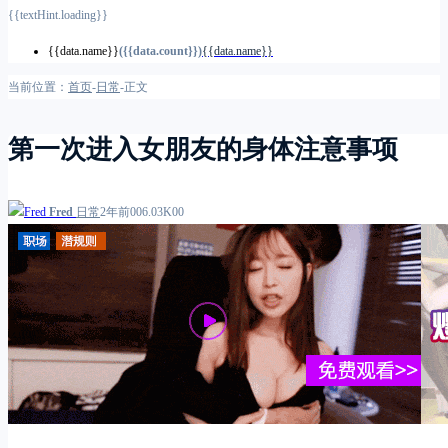
{{textHint.loading}}
{{data.name}}
({{data.count}})
{{data.name}}
当前位置：
首页
-
日常
-
正文
第一次进入女朋友的身体注意事项
Fred
日常
2年前
0
0
6.03K
0
0