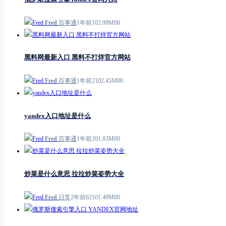
Fred
百事通
1年前
1
0
2.99M
0
0
黑料网最新入口 黑料不打烊官方网站
Fred
百事通
1年前
21
0
2.45M
0
0
yandex入口地址是什么
Fred
百事通
1年前
2
0
1.83M
0
0
炒菜是什么意思 拉拉炒菜姿势大全
Fred
日常
2年前
621
0
1.49M
0
0