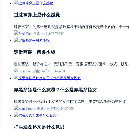
过膝袜穿上是什么感觉
过膝袜穿上的第一感觉就是紧致感和平时的连裤袜是差不多的，不一
Fred
日常
1年前
0
0
2.73K
0
0
定做西装一般多少钱
定制西装一般价格在200元到几千元，要根据西装的面料、款式、版型
Fred
购物
1年前
1
0
5.67W
0
0
厚黑穿搭是什么意思？什么是厚黑穿搭女
厚黑穿搭是一种流行于秋冬的女生时尚风格，主要指以黑色为主色调，
Fred
百事通
7个月前
0
0
10.09W
0
0
把头发盘起来是什么意思