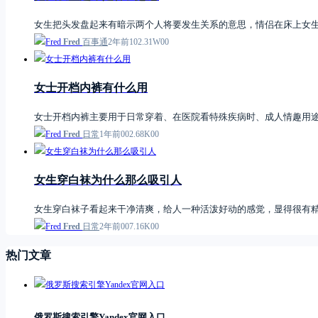
女生把头发盘起来有暗示两个人将要发生关系的意思，情侣在床上女
Fred
百事通
2年前
1
0
2.31W
0
0
女士开档内裤有什么用
女士开档内裤主要用于日常穿着、在医院看特殊疾病时、成人情趣用
Fred
日常
1年前
0
0
2.68K
0
0
女生穿白袜为什么那么吸引人
女生穿白袜子看起来干净清爽，给人一种活泼好动的感觉，显得很有
Fred
日常
2年前
0
0
7.16K
0
0
热门文章
俄罗斯搜索引擎Yandex官网入口