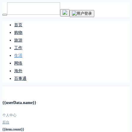
首页
购物
旅游
工作
生活
网络
海外
百事通
{{userData.name}}
个人中心
后台
{{item.count}}