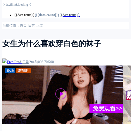
{{textHint.loading}}
{{data.name}}
({{data.count}})
{{data.name}}
当前位置：
首页
-
日常
-
正文
女生为什么喜欢穿白色的袜子
Fred
日常
2年前
0
0
3.70K
0
0