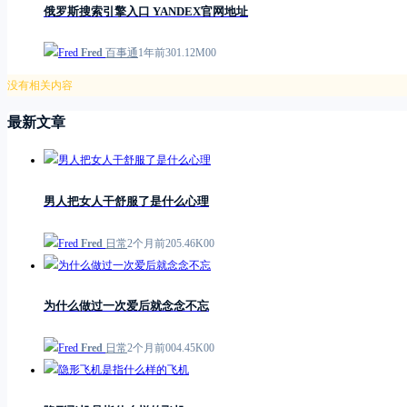
俄罗斯搜索引擎入口 YANDEX官网地址
Fred
百事通
1年前
3
0
1.12M
0
0
没有相关内容
最新文章
男人把女人干舒服了是什么心理
Fred
日常
2个月前
2
0
5.46K
0
0
为什么做过一次爱后就念念不忘
Fred
日常
2个月前
0
0
4.45K
0
0