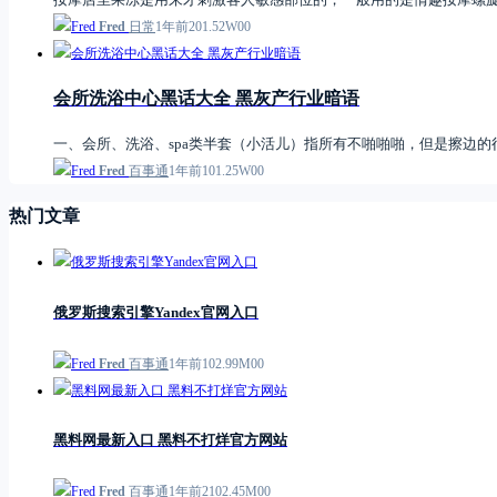
Fred
日常
1年前
2
0
1.52W
0
0
会所洗浴中心黑话大全 黑灰产行业暗语
一、会所、洗浴、spa类半套（小活儿）指所有不啪啪啪，但是擦边
Fred
百事通
1年前
1
0
1.25W
0
0
热门文章
俄罗斯搜索引擎Yandex官网入口
Fred
百事通
1年前
1
0
2.99M
0
0
黑料网最新入口 黑料不打烊官方网站
Fred
百事通
1年前
21
0
2.45M
0
0