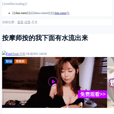
{{textHint.loading}}
{{data.name}}
({{data.count}})
{{data.name}}
当前位置：
首页
-
日常
-
正文
按摩师按的我下面有水流出来
Fred
日常
1年前
0
0
9.14K
0
0