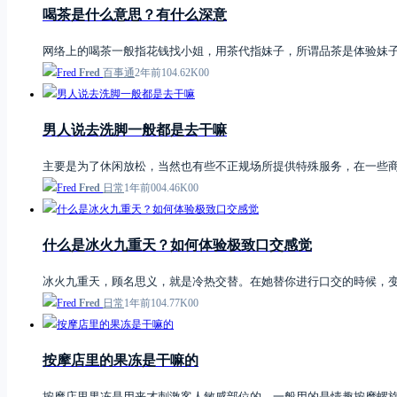
喝茶是什么意思？有什么深意
网络上的喝茶一般指花钱找小姐，用茶代指妹子，所谓品茶是体验妹
Fred
百事通
2年前
1
0
4.62K
0
0
男人说去洗脚一般都是去干嘛
主要是为了休闲放松，当然也有些不正规场所提供特殊服务，在一些
Fred
日常
1年前
0
0
4.46K
0
0
什么是冰火九重天？如何体验极致口交感觉
冰火九重天，顾名思义，就是冷热交替。在她替你进行口交的時候，
Fred
日常
1年前
1
0
4.77K
0
0
按摩店里的果冻是干嘛的
按摩店里果冻是用来才刺激客人敏感部位的，一般用的是情趣按摩螺