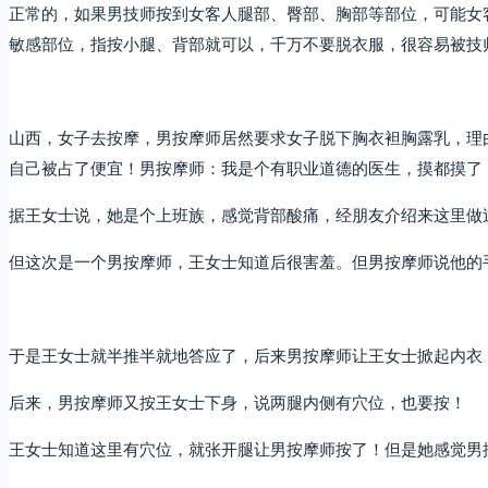
正常的，如果男技师按到女客人腿部、臀部、胸部等部位，可能女
敏感部位，指按小腿、背部就可以，千万不要脱衣服，很容易被技
山西，女子去按摩，男按摩师居然要求女子脱下胸衣袒胸露乳，理
自己被占了便宜！男按摩师：我是个有职业道德的医生，摸都摸了
据王女士说，她是个上班族，感觉背部酸痛，经朋友介绍来这里做
但这次是一个男按摩师，王女士知道后很害羞。但男按摩师说他的
于是王女士就半推半就地答应了，后来男按摩师让王女士掀起内衣
后来，男按摩师又按王女士下身，说两腿内侧有穴位，也要按！
王女士知道这里有穴位，就张开腿让男按摩师按了！但是她感觉男