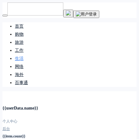
首页
购物
旅游
工作
生活
网络
海外
百事通
{{userData.name}}
个人中心
后台
{{item.count}}