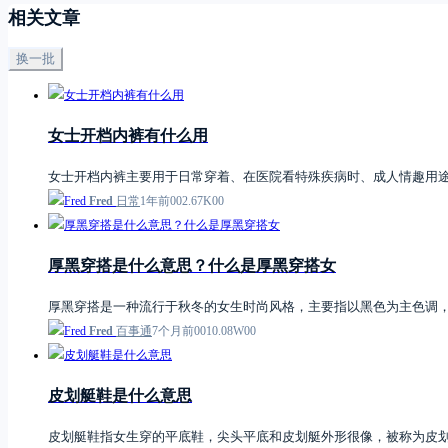
相关文章
换一批
女士开档内裤有什么用
女士开档内裤主要用于日常穿着、在医院看特殊疾病时、成人情趣用
Fred
日常
1年前
0
0
2.67K
0
0
厚黑穿搭是什么意思？什么是厚黑穿搭女
厚黑穿搭是一种流行于秋冬的女生时尚风格，主要指以黑色为主色调，
Fred
百事通
7个月前
0
0
10.08W
0
0
皮划艇鞋是什么意思
皮划艇鞋指女生穿的平底鞋，尖头平底和皮划艇外形很像，被称为皮划