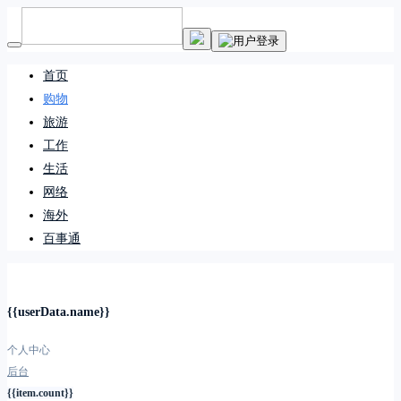
首页
购物
旅游
工作
生活
网络
海外
百事通
{{userData.name}}
个人中心
后台
{{item.count}}