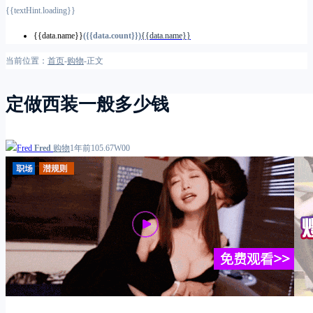
{{textHint.loading}}
{{data.name}}
({{data.count}})
{{data.name}}
当前位置：
首页
-
购物
-
正文
定做西装一般多少钱
Fred
购物
1年前
1
0
5.67W
0
0