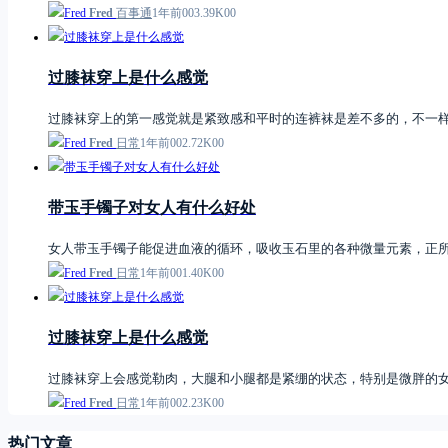
Fred
百事通
1年前
0
0
3.39K
0
0
过膝袜穿上是什么感觉
过膝袜穿上的第一感觉就是紧致感和平时的连裤袜是差不多的，不一
Fred
日常
1年前
0
0
2.72K
0
0
带玉手镯子对女人有什么好处
女人带玉手镯子能促进血液的循环，吸收玉石里的各种微量元素，正
Fred
日常
1年前
0
0
1.40K
0
0
过膝袜穿上是什么感觉
过膝袜穿上会感觉勒肉，大腿和小腿都是紧绷的状态，特别是微胖的
Fred
日常
1年前
0
0
2.23K
0
0
热门文章