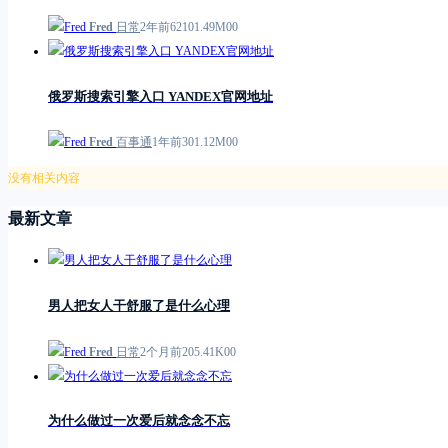
Fred
日常
2年前
621
0
1.49M
0
0
俄罗斯搜索引擎入口 YANDEX官网地址
Fred
百事通
1年前
3
0
1.12M
0
0
没有相关内容
最新文章
男人把女人干舒服了是什么心理
Fred
日常
2个月前
2
0
5.41K
0
0
为什么做过一次爱后就念念不忘