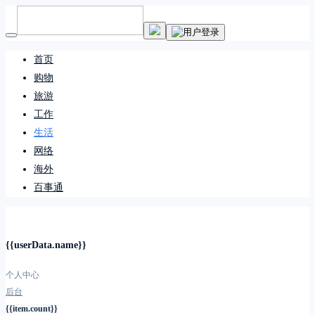
首页
购物
旅游
工作
生活
网络
海外
百事通
{{userData.name}}
个人中心
后台
{{item.count}}