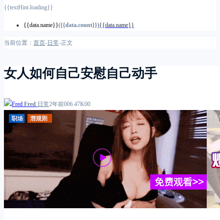
{{textHint.loading}}
{{data.name}}
({{data.count}})
{{data.name}}
当前位置：
首页
-
日常
-
正文
女人如何自己安慰自己动手
Fred
日常
2年前
0
0
6.47K
0
0