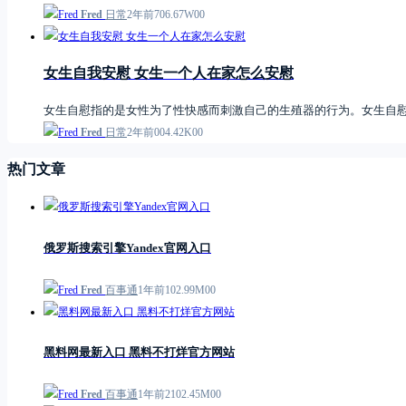
Fred
日常
2年前
7
0
6.67W
0
0
女生自我安慰 女生一个人在家怎么安慰
女生自慰指的是女性为了性快感而刺激自己的生殖器的行为。女生自
Fred
日常
2年前
0
0
4.42K
0
0
热门文章
俄罗斯搜索引擎Yandex官网入口
Fred
百事通
1年前
1
0
2.99M
0
0
黑料网最新入口 黑料不打烊官方网站
Fred
百事通
1年前
21
0
2.45M
0
0