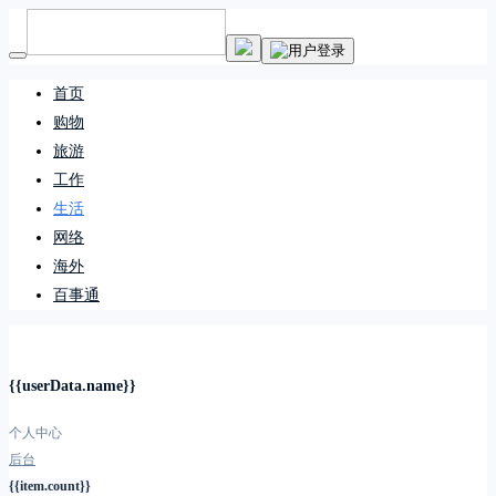
首页
购物
旅游
工作
生活
网络
海外
百事通
{{userData.name}}
个人中心
后台
{{item.count}}