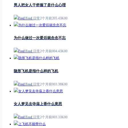
男人把女人干舒服了是什么心理
Fred
日常
2个月前
2
0
5.43K
0
0
为什么做过一次爱后就念念不忘
Fred
日常
2个月前
0
0
4.43K
0
0
隐形飞机是指什么样的飞机
Fred
日常
2个月前
0
0
3.38K
0
0
女人梦见去寺庙上香什么意思
Fred
日常
2个月前
0
0
3.33K
0
0