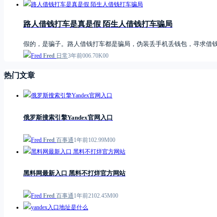
路人借钱打车是真是假 陌生人借钱打车骗局
假的，是骗子。路人借钱打车都是骗局，伪装丢手机丢钱包，寻求借钱
Fred
日常
3年前
0
0
6.70K
0
0
热门文章
俄罗斯搜索引擎Yandex官网入口
Fred
百事通
1年前
1
0
2.99M
0
0
黑料网最新入口 黑料不打烊官方网站
Fred
百事通
1年前
21
0
2.45M
0
0