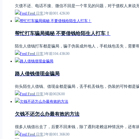
欠债不还、电话不接、微信不回是一个常见的问题，对于债权人来说
Fred
日常
2年前
0
0
1.42K
0
0
帮忙打车骗局揭秘 不要借钱给陌生人打车！
陌生人借钱打车都是骗局，骗子伪装成外地人，手机钱包丢失，需要
Fred
日常
3年前
1
0
4.43K
0
0
路人借钱借现金骗局
街头陌生人借钱、借现金都是骗局，丢手机丢钱包，伪装的可怜都是
Fred
日常
3年前
0
0
2K
0
0
欠钱不还怎么办最有效的方法
很多人钱借出去了，后要不回来钱，除了遇到老赖这种情况外，还有
Fred
日常
2年前
0
0
1.36K
0
0