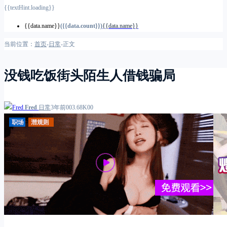
{{textHint.loading}}
{{data.name}}
({{data.count}})
{{data.name}}
当前位置：
首页
-
日常
-
正文
没钱吃饭街头陌生人借钱骗局
Fred
日常
3年前
0
0
3.68K
0
0