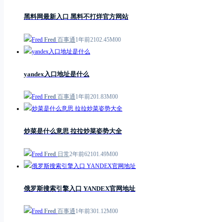
黑料网最新入口 黑料不打烊官方网站
Fred
百事通
1年前
21
0
2.45M
0
0
yandex入口地址是什么
Fred
百事通
1年前
2
0
1.83M
0
0
炒菜是什么意思 拉拉炒菜姿势大全
Fred
日常
2年前
621
0
1.49M
0
0
俄罗斯搜索引擎入口 YANDEX官网地址
Fred
百事通
1年前
3
0
1.12M
0
0