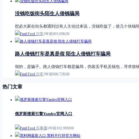
没钱吃饭街头陌生人借钱骗局
想必大家在街头都遇到过有人主动过来说，没钱吃饭了，借几十块钱
Fred
日常
3年前
0
0
3.69K
0
0
路人借钱打车是真是假 陌生人借钱打车骗局
假的，是骗子。路人借钱打车都是骗局，伪装丢手机丢钱包，寻求借钱
Fred
日常
3年前
0
0
6.72K
0
0
热门文章
俄罗斯搜索引擎Yandex官网入口
Fred
百事通
1年前
1
0
2.99M
0
0