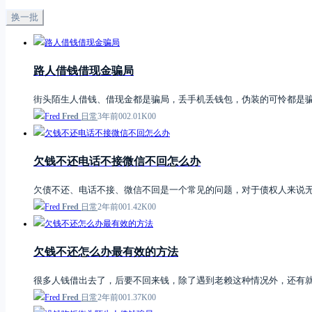
换一批
路人借钱借现金骗局
街头陌生人借钱、借现金都是骗局，丢手机丢钱包，伪装的可怜都是
Fred
日常
3年前
0
0
2.01K
0
0
欠钱不还电话不接微信不回怎么办
欠债不还、电话不接、微信不回是一个常见的问题，对于债权人来说
Fred
日常
2年前
0
0
1.42K
0
0
欠钱不还怎么办最有效的方法
很多人钱借出去了，后要不回来钱，除了遇到老赖这种情况外，还有
Fred
日常
2年前
0
0
1.37K
0
0