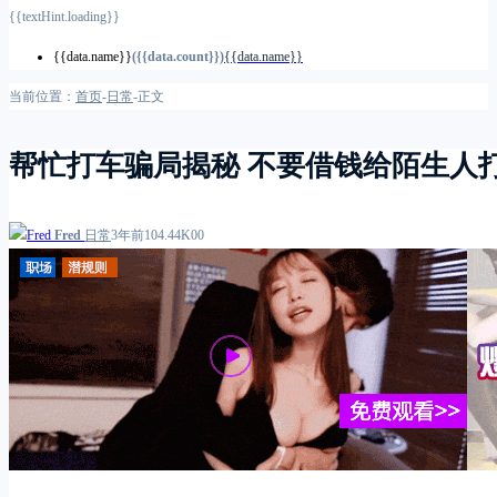
{{textHint.loading}}
{{data.name}}
({{data.count}})
{{data.name}}
当前位置：
首页
-
日常
-
正文
帮忙打车骗局揭秘 不要借钱给陌生人
Fred
日常
3年前
1
0
4.44K
0
0