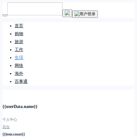
首页
购物
旅游
工作
生活
网络
海外
百事通
{{userData.name}}
个人中心
后台
{{item.count}}