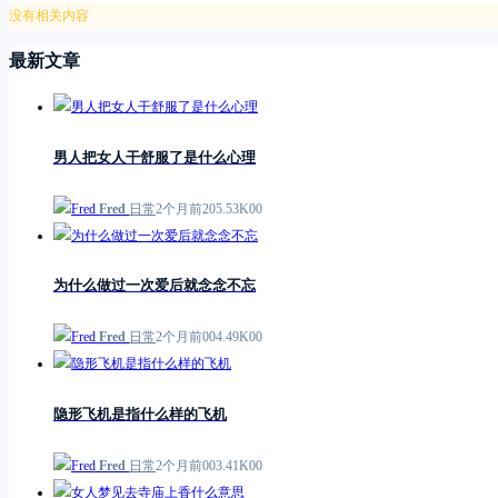
没有相关内容
最新文章
男人把女人干舒服了是什么心理
Fred
日常
2个月前
2
0
5.53K
0
0
为什么做过一次爱后就念念不忘
Fred
日常
2个月前
0
0
4.49K
0
0
隐形飞机是指什么样的飞机
Fred
日常
2个月前
0
0
3.41K
0
0